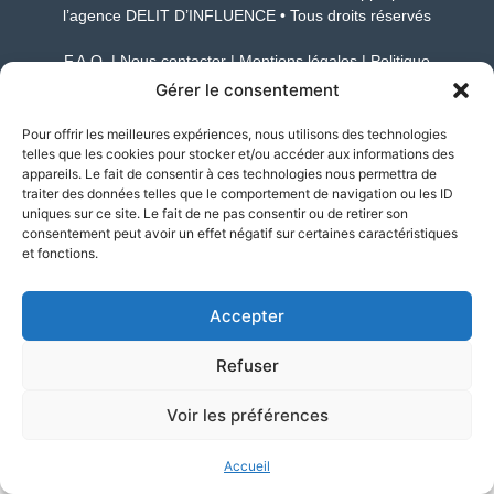
l’agence DELIT D’INFLUENCE • Tous droits réservés
F.A.Q. |
Nous contacter
|
Mentions légales
|
Politique
de confidentialité
Gérer le consentement
Pour offrir les meilleures expériences, nous utilisons des technologies
telles que les cookies pour stocker et/ou accéder aux informations des
appareils. Le fait de consentir à ces technologies nous permettra de
traiter des données telles que le comportement de navigation ou les ID
uniques sur ce site. Le fait de ne pas consentir ou de retirer son
consentement peut avoir un effet négatif sur certaines caractéristiques
et fonctions.
Accepter
Refuser
Voir les préférences
Accueil