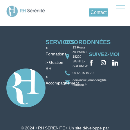
Contact
SERVICES
COORDONNÉES
>
13 Route
du Poiriou
SUIVEZ-MOI
Formations
18220
SAINTE-
> Gestion
SOLANGE
RH
06.65.15.10.70
>
dominique.jorandon@rh-
Accompagnement
serenite.fr
© 2024 • RH SERENITE • Un site développé par